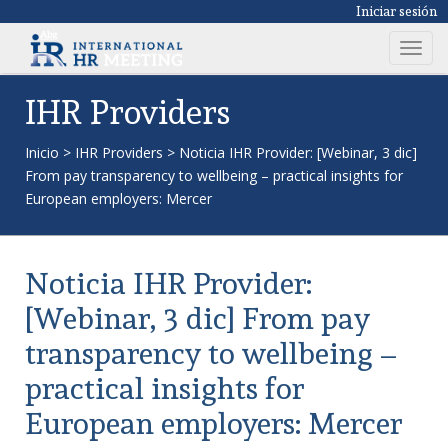
Iniciar sesión
T
o
g
IHR Providers
g
l
Inicio
>
IHR Providers
>
Noticia IHR Provider: [Webinar, 3 dic]
e
From pay transparency to wellbeing – practical insights for
n
European employers: Mercer
a
v
i
Noticia IHR Provider:
g
a
[Webinar, 3 dic] From pay
t
transparency to wellbeing –
i
o
practical insights for
n
European employers: Mercer