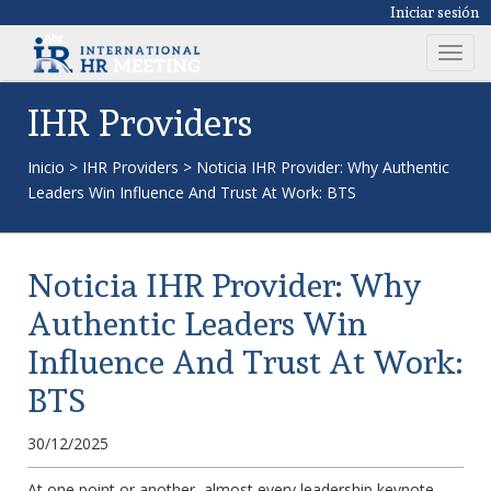
Iniciar sesión
T
o
g
IHR Providers
g
l
Inicio
>
IHR Providers
>
Noticia IHR Provider: Why Authentic
e
Leaders Win Influence And Trust At Work: BTS
n
a
v
Noticia IHR Provider: Why
i
g
Authentic Leaders Win
a
Influence And Trust At Work:
t
i
BTS
o
n
30/12/2025
At one point or another, almost every leadership keynote,