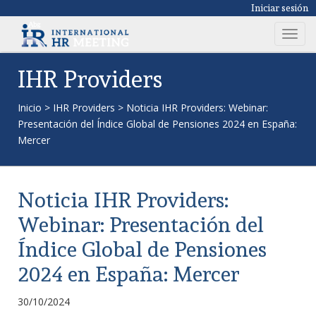
Iniciar sesión
T
o
g
IHR Providers
g
l
Inicio
>
IHR Providers
>
Noticia IHR Providers: Webinar:
e
Presentación del Índice Global de Pensiones 2024 en España:
n
Mercer
a
v
i
Noticia IHR Providers:
g
a
Webinar: Presentación del
t
Índice Global de Pensiones
i
o
2024 en España: Mercer
n
30/10/2024