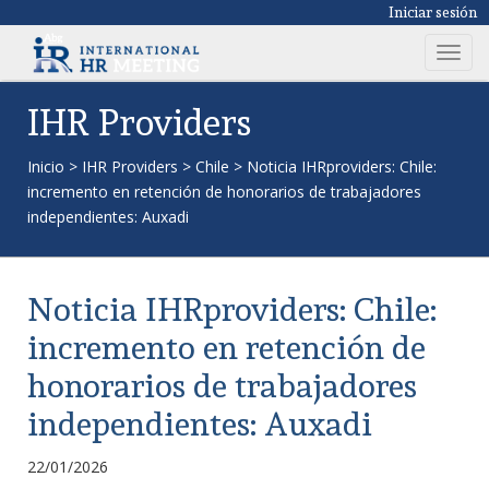
Iniciar sesión
T
o
g
IHR Providers
g
l
Inicio
>
IHR Providers
>
Chile
>
Noticia IHRproviders: Chile:
e
incremento en retención de honorarios de trabajadores
n
independientes: Auxadi
a
v
i
Noticia IHRproviders: Chile:
g
a
incremento en retención de
t
honorarios de trabajadores
i
o
independientes: Auxadi
n
22/01/2026