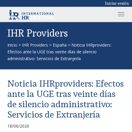
Iniciar sesión
T
o
g
IHR Providers
g
l
Inicio
>
IHR Providers
>
España
>
Noticia IHRproviders:
e
Efectos ante la UGE tras veinte días de silencio
n
administrativo: Servicios de Extranjería
a
v
i
Noticia IHRproviders: Efectos
g
a
ante la UGE tras veinte días
t
de silencio administrativo:
i
o
Servicios de Extranjería
n
18/06/2026