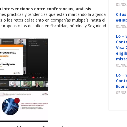
05/08
a intervenciones entre conferencias, análisis
ones prácticas y tendencias que están marcando la agenda
Citus
es o los retos del talento en compañías multipaís, hasta el
#IHRp
 europeas o los desafíos en fiscalidad, nómina y Seguridad
05/08
Lo + 
Conte
Visa 
eligi
mista
05/08
Lo + 
Conte
Econ
05/08