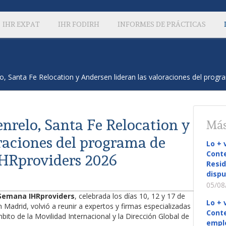
IHR EXPAT
IHR FODIRH
INFORMES DE PRÁCTICAS
lo, Santa Fe Relocation y Andersen lideran las valoraciones del pro
nrelo, Santa Fe Relocation y
Más
raciones del programa de
Lo + 
Conte
IHRproviders 2026
Resid
dispu
05/08
 Semana IHRproviders
, celebrada los días 10, 12 y 17 de
Lo + 
 Madrid, volvió a reunir a expertos y firmas especializadas
Conte
mbito de la Movilidad Internacional y la Dirección Global de
empl