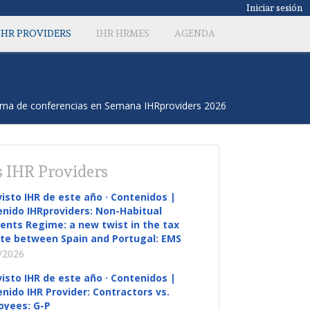
Iniciar sesión
IHR PROVIDERS
IHR HRMES
AGENDA
grama de conferencias en Semana IHRproviders 2026
 IHR Providers
visto IHR de este año · Contenidos |
nido IHRproviders: Non-Habitual
ents Regime: a new twist in the tax
te between Spain and Portugal: EMS
/2026
visto IHR de este año · Contenidos |
nido IHR Provider: Contractors vs.
oyees: G-P