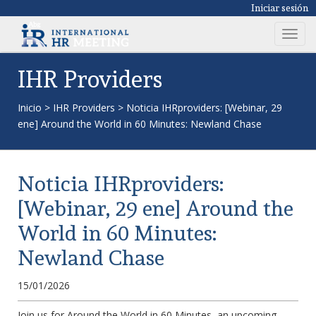
Iniciar sesión
T
o
g
IHR Providers
g
l
Inicio
>
IHR Providers
>
Noticia IHRproviders: [Webinar, 29
e
ene] Around the World in 60 Minutes: Newland Chase
n
a
v
Noticia IHRproviders:
i
g
[Webinar, 29 ene] Around the
a
World in 60 Minutes:
t
i
Newland Chase
o
n
15/01/2026
Join us for Around the World in 60 Minutes, an upcoming