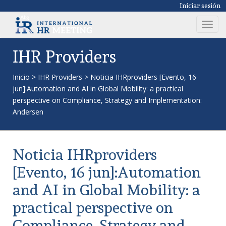
Iniciar sesión
T
o
g
IHR Providers
g
l
Inicio
>
IHR Providers
>
Noticia IHRproviders [Evento, 16
e
jun]:Automation and AI in Global Mobility: a practical
n
perspective on Compliance, Strategy and Implementation:
a
Andersen
v
i
g
Noticia IHRproviders
a
t
[Evento, 16 jun]:Automation
i
and AI in Global Mobility: a
o
n
practical perspective on
Compliance, Strategy and