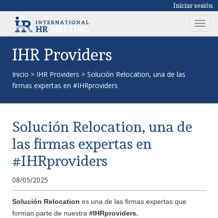
Iniciar sesión
T
o
g
IHR Providers
g
l
Inicio
>
IHR Providers
>
Solución Relocation, una de las
e
firmas expertas en #IHRproviders
n
a
v
Solución Relocation, una de
i
g
las firmas expertas en
a
#IHRproviders
t
i
08/05/2025
o
n
Solución Relocation
es una de las firmas expertas que
forman parte de nuestra
#IHRproviders.