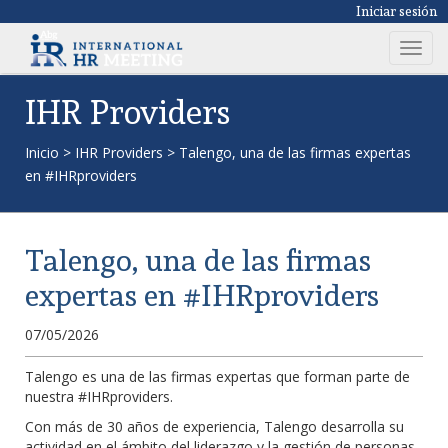
Iniciar sesión
T
o
g
IHR Providers
g
l
Inicio
>
IHR Providers
>
Talengo, una de las firmas expertas
e
en #IHRproviders
n
a
v
Talengo, una de las firmas
i
g
expertas en #IHRproviders
a
t
07/05/2026
i
o
Talengo es una de las firmas expertas que forman parte de
nuestra #IHRproviders.
n
Con más de 30 años de experiencia, Talengo desarrolla su
actividad en el ámbito del liderazgo y la gestión de personas.