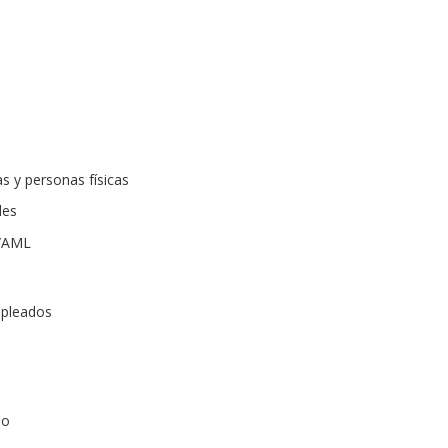
s y personas físicas
les
C/AML
mpleados
uo