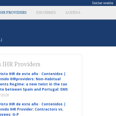
Iniciar sesión
IHR PROVIDERS
IHR HRMES
AGENDA
L)
 IHR Providers
visto IHR de este año · Contenidos |
nido IHRproviders: Non-Habitual
ents Regime: a new twist in the tax
te between Spain and Portugal: EMS
/2026
visto IHR de este año · Contenidos |
nido IHR Provider: Contractors vs.
oyees: G-P