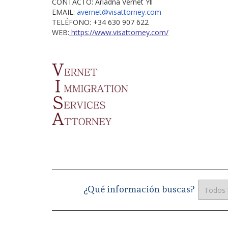
CONTACTO: Ariadna Vernet Yll
EMAIL:
avernet@
visattorney
.com
TELÉFONO: +34 630 907 622
WEB:
https://www.visattorney.com/
¿Qué información buscas?