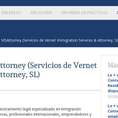
IHR EXPAT
IHR FODIRH
INFORMES DE PRÁCTICAS
 VISAttorney (Servicios de Vernet Immigration Services & Attorney, S
torney (Servicios de Vernet
Más
torney, SL)
Lo + 
Conte
Resid
dispu
05/08
Lo + 
sesoramiento legal especializado en inmigración
Conte
presas, profesionales internacionales, emprendedores y
empl