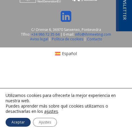
NEWSLETTER
C/ Orense 6, 36970 Sanxenxo, Pontevedra
Tlfno:
+34 986 72 35 64
| E-mail:
info@ihrmeeting.com
Aviso legal
|
Política de cookies
|
Contacto
Español
Utilizamos cookies para ofrecerte la mejor experiencia en
nuestra web.
Puedes aprender más sobre qué cookies utilizamos o
desactivarlas en los
ajustes
.
Aceptar
Ajustes