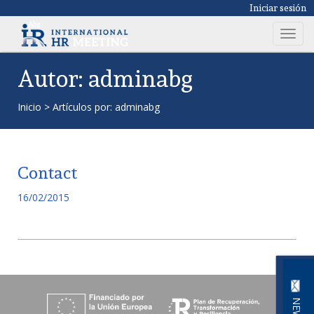
Iniciar sesión
T
o
g
Autor:
adminabg
g
l
Inicio
> Artículos por: adminabg
e
n
a
v
Contact
i
16/02/2015
g
a
t
i
o
n