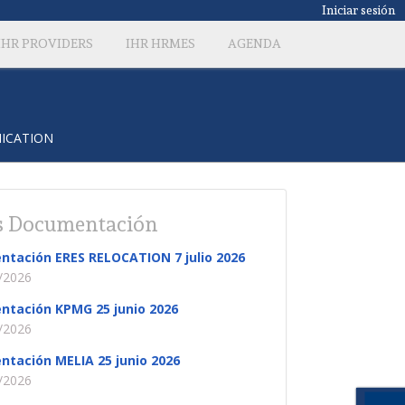
Iniciar sesión
IHR PROVIDERS
IHR HRMES
AGENDA
UNICATION
 Documentación
ntación ERES RELOCATION 7 julio 2026
/2026
ntación KPMG 25 junio 2026
/2026
ntación MELIA 25 junio 2026
/2026