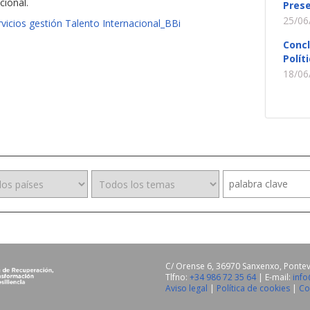
cional.
Prese
25/06
vicios gestión Talento Internacional_BBi
Conc
Polít
18/06
C/ Orense 6, 36970 Sanxenxo, Ponte
Tlfno:
+34 986 72 35 64
| E-mail:
inf
Aviso legal
|
Política de cookies
|
Co