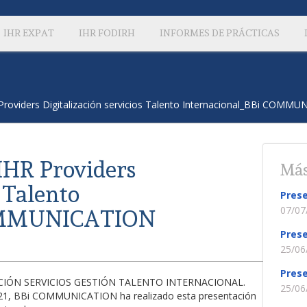
IHR EXPAT
IHR FODIRH
INFORMES DE PRÁCTICAS
Providers Digitalización servicios Talento Internacional_BBi COMM
IHR Providers
Más
s Talento
Prese
07/07
COMMUNICATION
Prese
25/06
Prese
ZACIÓN SERVICIOS GESTIÓN TALENTO INTERNACIONAL.
25/06
2021, BBi COMMUNICATION ha realizado esta presentación