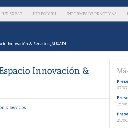
IHR EXPAT
IHR FODIRH
INFORMES DE PRÁCTICAS
cio Innovación & Servicios_AUXADI
Espacio Innovación &
Más
Prese
07/07
Prese
25/06
ón & Servicios
Prese
25/06