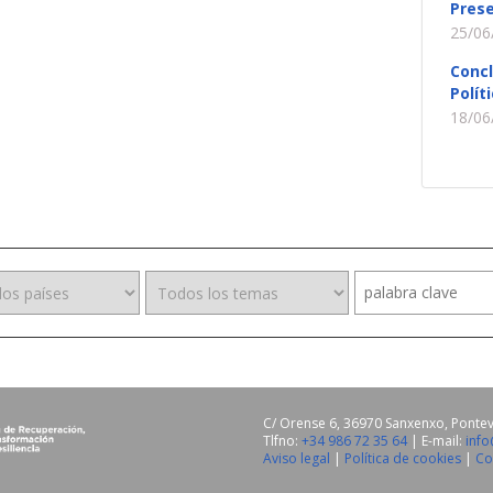
Prese
25/06
Conc
Polít
18/06
C/ Orense 6, 36970 Sanxenxo, Ponte
Tlfno:
+34 986 72 35 64
| E-mail:
inf
Aviso legal
|
Política de cookies
|
Co