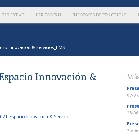
IHR EXPAT
IHR FODIRH
INFORMES DE PRÁCTICAS
cio Innovación & Servicios_EMS
Espacio Innovación &
Más
Prese
07/07
Prese
25/06
021_Espacio Innovación & Servicios
Prese
25/06