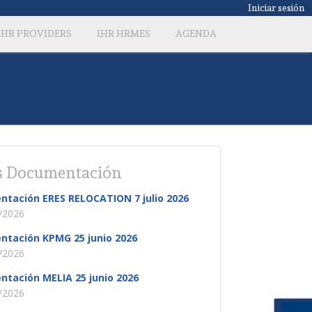
Iniciar sesión
IHR PROVIDERS
IHR HRMES
AGENDA
 Documentación
ntación ERES RELOCATION 7 julio 2026
/2026
ntación KPMG 25 junio 2026
/2026
ntación MELIA 25 junio 2026
/2026