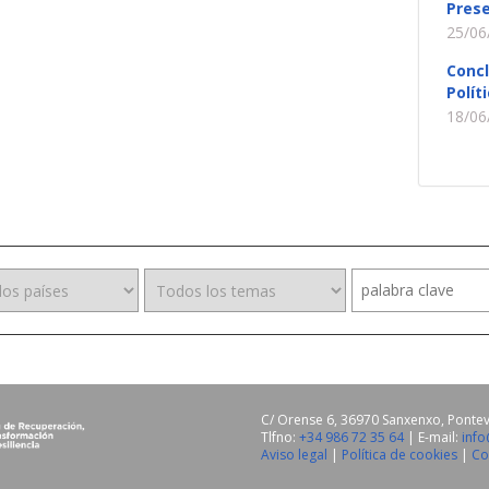
Prese
25/06
Conc
Polít
18/06
C/ Orense 6, 36970 Sanxenxo, Ponte
Tlfno:
+34 986 72 35 64
| E-mail:
inf
Aviso legal
|
Política de cookies
|
Co