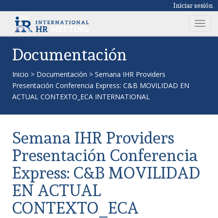
Iniciar sesión
T
o
g
Documentación
g
l
Inicio
>
Documentación
>
Semana IHR Providers
e
Presentación Conferencia Express: C&B MOVILIDAD EN
n
ACTUAL CONTEXTO_ECA INTERNATIONAL
a
v
i
Semana IHR Providers
g
a
Presentación Conferencia
t
Express: C&B MOVILIDAD
i
o
EN ACTUAL
n
CONTEXTO_ECA