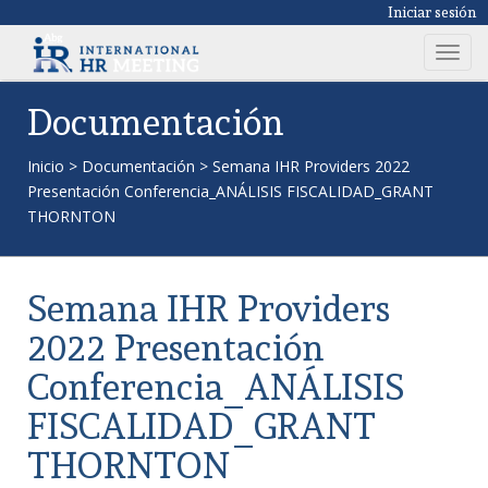
Iniciar sesión
T
o
g
Documentación
g
l
Inicio
>
Documentación
>
Semana IHR Providers 2022
e
Presentación Conferencia_ANÁLISIS FISCALIDAD_GRANT
n
THORNTON
a
v
i
Semana IHR Providers
g
a
2022 Presentación
t
Conferencia_ANÁLISIS
i
o
FISCALIDAD_GRANT
n
THORNTON