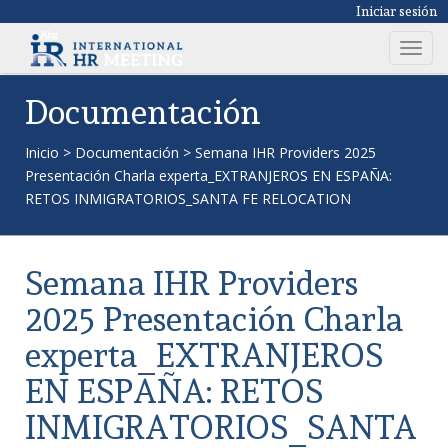
Iniciar sesión
T
o
g
Documentación
g
l
Inicio
>
Documentación
>
Semana IHR Providers 2025
e
Presentación Charla experta_EXTRANJEROS EN ESPAÑA:
n
RETOS INMIGRATORIOS_SANTA FE RELOCATION
a
v
i
Semana IHR Providers
g
a
2025 Presentación Charla
t
experta_EXTRANJEROS
i
o
EN ESPAÑA: RETOS
n
INMIGRATORIOS_SANTA