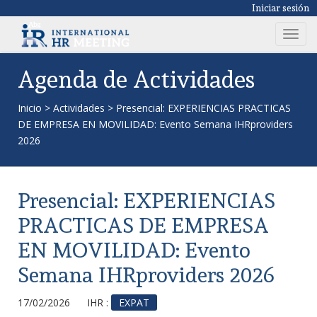
Iniciar sesión
T
o
g
Agenda de Actividades
g
l
Inicio
>
Actividades
>
Presencial: EXPERIENCIAS PRACTICAS
e
DE EMPRESA EN MOVILIDAD: Evento Semana IHRproviders
n
2026
a
v
i
Presencial: EXPERIENCIAS
g
a
PRACTICAS DE EMPRESA
t
EN MOVILIDAD: Evento
i
o
Semana IHRproviders 2026
n
17/02/2026
IHR :
EXPAT