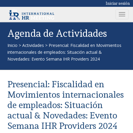
Iniciar sesión
T
o
g
Agenda de Actividades
g
l
Inicio
>
Actividades
>
Presencial: Fiscalidad en Movimientos
e
internacionales de empleados: Situación actual &
n
Novedades: Evento Semana IHR Providers 2024
a
v
i
Presencial: Fiscalidad en
g
a
Movimientos internacionales
t
de empleados: Situación
i
o
actual & Novedades: Evento
n
Semana IHR Providers 2024