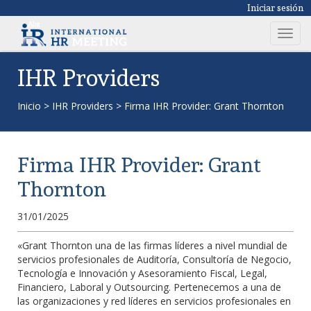
Iniciar sesión
T
o
g
IHR Providers
g
l
Inicio
>
IHR Providers
>
Firma IHR Provider: Grant Thornton
e
n
a
Firma IHR Provider: Grant
v
i
Thornton
g
a
31/01/2025
t
i
«Grant Thornton una de las firmas líderes a nivel mundial de
servicios profesionales de Auditoría, Consultoría de Negocio,
o
Tecnología e Innovación y Asesoramiento Fiscal, Legal,
n
Financiero, Laboral y Outsourcing. Pertenecemos a una de
las organizaciones y red líderes en servicios profesionales en