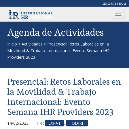
Iniciar sesión
T
o
g
Agenda de Actividades
g
l
Inicio
>
Actividades
>
Presencial: Retos Laborales en la
e
Movilidad & Trabajo Internacional: Evento Semana IHR
n
Providers 2023
a
v
i
Presencial: Retos Laborales en
g
a
la Movilidad & Trabajo
t
Internacional: Evento
i
o
Semana IHR Providers 2023
n
14/02/2023
IHR :
EXPAT
,
FODIRH