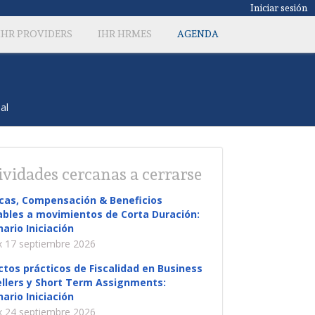
Iniciar sesión
IHR PROVIDERS
IHR HRMES
AGENDA
al
ividades cercanas a cerrarse
icas, Compensación & Beneficios
ables a movimientos de Corta Duración:
ario Iniciación
 17 septiembre 2026
tos prácticos de Fiscalidad en Business
llers y Short Term Assignments:
ario Iniciación
 24 septiembre 2026