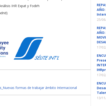
REPA
lisis IHR Expat y Fodirh
AÑO: 
drid)
Inter
25/06
REPA
AÑO: 
MOVI
DESA
17/02
ENCU
Pres
INTE
IHRpr
17/02
ENCU
Nuevas formas de trabajar ámbito Internacional
Desar
Talen
13/11