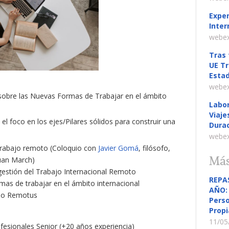
Exper
Inter
webex
Tras 
UE Tr
Estad
webex
sobre las Nuevas Formas de Trabajar en el ámbito
Labor
Viaje
el foco en los ejes/Pilares sólidos para construir una
Durac
webex
l trabajo remoto (Coloquio con
Javier Gomá
, filósofo,
Más
Juan March)
gestión del Trabajo Internacional Remoto
REPA
mas de trabajar en el ámbito internacional
AÑO: 
omo Remotus
Perso
Propi
11/05
fesionales Senior (+20 años experiencia)