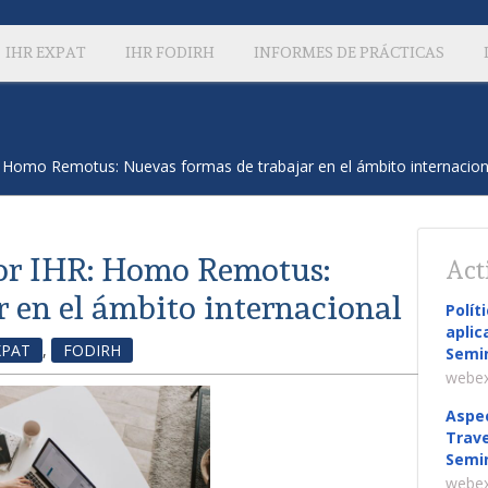
IHR EXPAT
IHR FODIRH
INFORMES DE PRÁCTICAS
 Homo Remotus: Nuevas formas de trabajar en el ámbito internacion
or IHR: Homo Remotus:
Act
 en el ámbito internacional
Polít
aplic
XPAT
,
FODIRH
Semin
webex
Aspec
Trave
Semin
webex