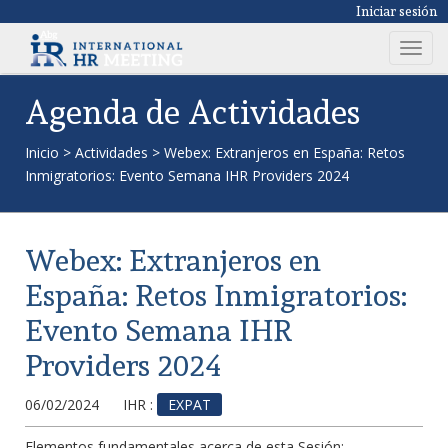
Iniciar sesión
T
o
g
Agenda de Actividades
g
l
Inicio
>
Actividades
>
Webex: Extranjeros en España: Retos
e
Inmigratorios: Evento Semana IHR Providers 2024
n
a
v
Webex: Extranjeros en
i
g
España: Retos Inmigratorios:
a
Evento Semana IHR
t
i
Providers 2024
o
n
06/02/2024
IHR :
EXPAT
Elementos fundamentales acerca de esta Sesión: