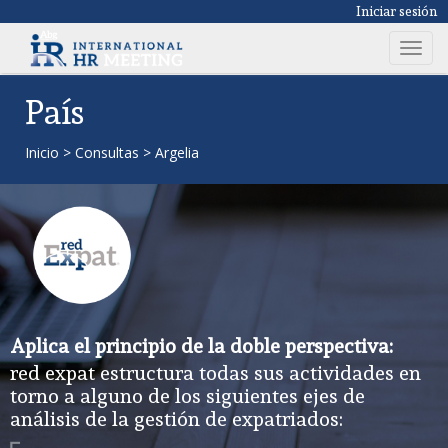
Iniciar sesión
T
o
g
País
g
l
Inicio
>
Consultas
>
Argelia
e
n
a
v
i
g
a
t
Aplica el principio de la doble perspectiva:
i
red expat estructura todas sus actividades en
o
torno a alguno de los siguientes ejes de
n
análisis de la gestión de expatriados: