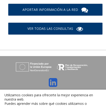
APORTAR INFORMACIÓN A LA RED
VER TODAS LAS CONSULTAS
C/ Orense 6, 36970 Sanxenxo, Pontevedra
Utilizamos cookies para ofrecerte la mejor experiencia en
Tlfno:
+34 986 72 35 64
| E-mail:
info@ihrmeeting.com
nuestra web.
Aviso legal
|
Política de cookies
|
Contacto
Puedes aprender más sobre qué cookies utilizamos o