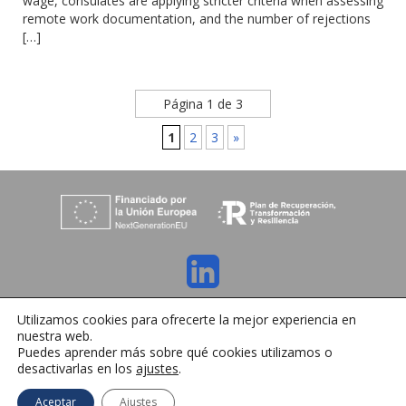
wage, consulates are applying stricter criteria when assessing
remote work documentation, and the number of rejections
[…]
Página 1 de 3
1
2
3
»
C/ Orense 6, 36970 Sanxenxo, Pontevedra
Utilizamos cookies para ofrecerte la mejor experiencia en
Tlfno:
+34 986 72 35 64
| E-mail:
info@ihrmeeting.com
nuestra web.
Aviso legal
|
Política de cookies
|
Contacto
Puedes aprender más sobre qué cookies utilizamos o
desactivarlas en los
ajustes
.
Español
Aceptar
Ajustes