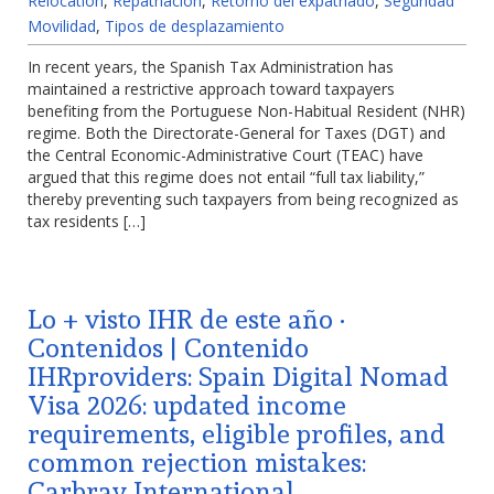
Relocation
,
Repatriación
,
Retorno del expatriado
,
Seguridad
Movilidad
,
Tipos de desplazamiento
In recent years, the Spanish Tax Administration has
maintained a restrictive approach toward taxpayers
benefiting from the Portuguese Non-Habitual Resident (NHR)
regime. Both the Directorate-General for Taxes (DGT) and
the Central Economic-Administrative Court (TEAC) have
argued that this regime does not entail “full tax liability,”
thereby preventing such taxpayers from being recognized as
tax residents […]
Lo + visto IHR de este año ·
Contenidos | Contenido
IHRproviders: Spain Digital Nomad
Visa 2026: updated income
requirements, eligible profiles, and
common rejection mistakes:
Carbray International