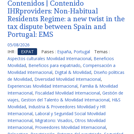
Contenidos | Contenido
IHRproviders: Non-Habitual
Residents Regime: a new twist in the
tax dispute between Spain and
Portugal: EMS
05/08/2026
IHR :
EXPAT
Paises :
España
,
Portugal
Temas :
Aspectos culturales Movilidad Internacional
,
Beneficios
Movilidad
,
Beneficios para expatriado
,
Compensación a
Movilidad Internacional
,
Digital & Movilidad
,
Diseño politicas
de Movilidad
,
Diversidad Movilidad Internacional
,
Experiencias Movilidad Internacional
,
Familia & Movilidad
Internacional
,
Fiscalidad Movilidad Internacional
,
Gestión de
viajes
,
Gestion del Talento & Movilidad Internacional
,
H&S
Movilidad
,
Industria & Proveedores Movilidad y HR
Internacional
,
Laboral y Seguridad Social Movilidad
Internacional
,
Migratorio: Visados
,
Otros Movilidad
Internacional
,
Proveedores Movilidad Internacional
,