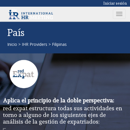
Iniciar sesión
T
o
g
País
g
l
Inicio
>
IHR Providers
>
Filipinas
e
n
a
v
i
g
a
t
Aplica el principio de la doble perspectiva:
i
red expat estructura todas sus actividades en
o
torno a alguno de los siguientes ejes de
n
análisis de la gestión de expatriados: