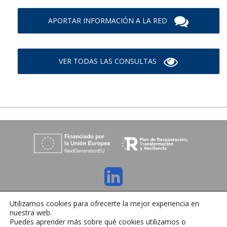
APORTAR INFORMACIÓN A LA RED
VER TODAS LAS CONSULTAS
C/ Orense 6, 36970 Sanxenxo, Pontevedra
Utilizamos cookies para ofrecerte la mejor experiencia en
Tlfno:
+34 986 72 35 64
| E-mail:
info@ihrmeeting.com
nuestra web.
Aviso legal
|
Política de cookies
|
Contacto
Puedes aprender más sobre qué cookies utilizamos o