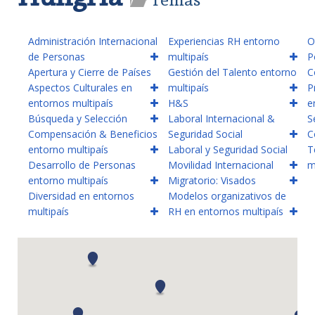
Administración Internacional
Experiencias RH entorno
O
de Personas
multipaís
P
Apertura y Cierre de Países
Gestión del Talento entorno
C
Aspectos Culturales en
multipaís
P
entornos multipaís
H&S
e
Búsqueda y Selección
Laboral Internacional &
S
Compensación & Beneficios
Seguridad Social
C
entorno multipaís
Laboral y Seguridad Social
T
Desarrollo de Personas
Movilidad Internacional
m
entorno multipaís
Migratorio: Visados
Diversidad en entornos
Modelos organizativos de
multipaís
RH en entornos multipaís