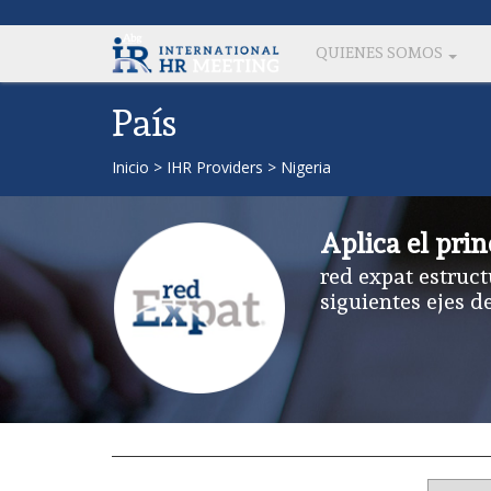
QUIENES SOMOS
País
Inicio
>
IHR Providers
>
Nigeria
Aplica el prin
red expat estruct
siguientes ejes d