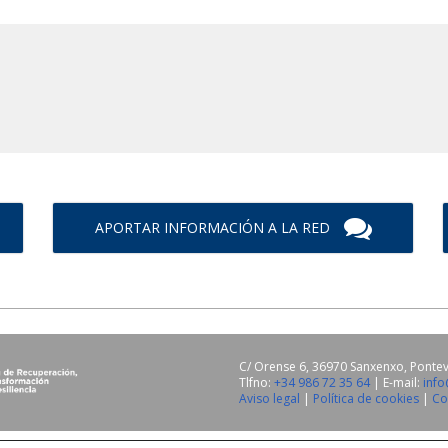
APORTAR INFORMACIÓN A LA RED
C/ Orense 6, 36970 Sanxenxo, Ponte
Tlfno:
+34 986 72 35 64
| E-mail:
inf
Aviso legal
|
Política de cookies
|
Co