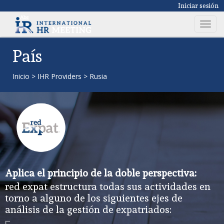
Iniciar sesión
T
o
g
País
g
l
Inicio
>
IHR Providers
>
Rusia
e
n
a
v
i
g
a
t
Aplica el principio de la doble perspectiva:
i
red expat estructura todas sus actividades en
o
torno a alguno de los siguientes ejes de
n
análisis de la gestión de expatriados: