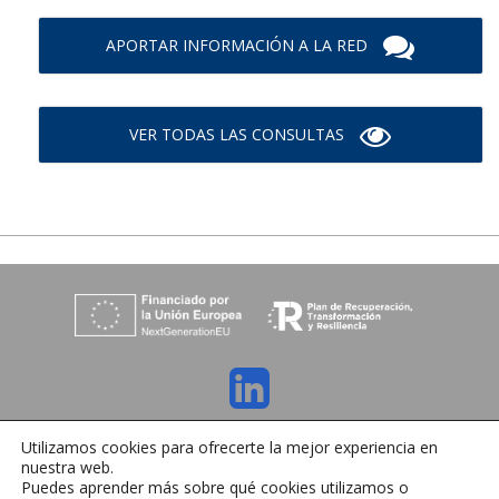
APORTAR INFORMACIÓN A LA RED
VER TODAS LAS CONSULTAS
C/ Orense 6, 36970 Sanxenxo, Pontevedra
Utilizamos cookies para ofrecerte la mejor experiencia en
Tlfno:
+34 986 72 35 64
| E-mail:
info@ihrmeeting.com
nuestra web.
Aviso legal
|
Política de cookies
|
Contacto
Puedes aprender más sobre qué cookies utilizamos o