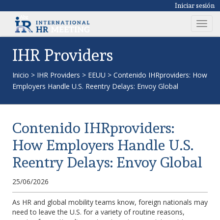
Iniciar sesión
T
o
g
IHR Providers
g
l
Inicio
>
IHR Providers
>
EEUU
>
Contenido IHRproviders: How
e
Employers Handle U.S. Reentry Delays: Envoy Global
n
a
v
Contenido IHRproviders:
i
g
How Employers Handle U.S.
a
Reentry Delays: Envoy Global
t
i
25/06/2026
o
n
As HR and global mobility teams know, foreign nationals may
need to leave the U.S. for a variety of routine reasons,