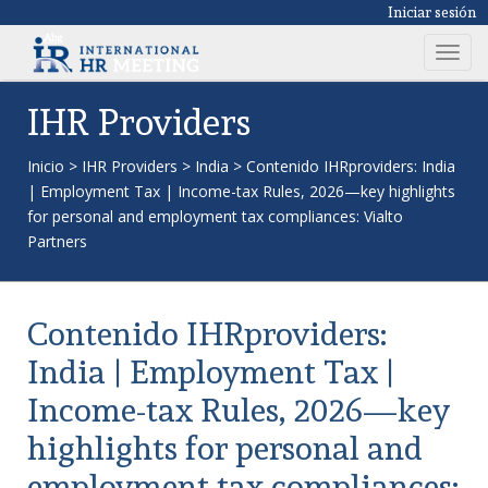
Iniciar sesión
T
o
g
IHR Providers
g
l
Inicio
>
IHR Providers
>
India
>
Contenido IHRproviders: India
e
| Employment Tax | Income-tax Rules, 2026—key highlights
n
for personal and employment tax compliances: Vialto
a
Partners
v
i
g
Contenido IHRproviders:
a
t
India | Employment Tax |
i
Income-tax Rules, 2026—key
o
n
highlights for personal and
employment tax compliances: