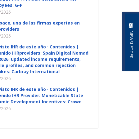
oyees: G-P
/2026
pace, una de las firmas expertas en
roviders
NEWSLETTER
/2026
visto IHR de este año · Contenidos |
nido IHRproviders: Spain Digital Nomad
2026: updated income requirements,
ble profiles, and common rejection
kes: Carbray International
/2026
visto IHR de este año · Contenidos |
nido IHR Provider: Monetizable State
omic Development Incentives: Crowe
/2026