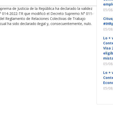
empl
prema de Justicia de la República ha declarado la validez
05/08
N° 014-2022-TR que modificó el Decreto Supremo N° 011-
 del Reglamento de Relaciones Colectivas de Trabajo
Citus
 cual ha sido declarado ilegal y, consecuentemente, nulo.
#IHRp
05/08
Lo + 
Conte
Visa 
eligi
mista
05/08
Lo + 
Conte
Econ
05/08