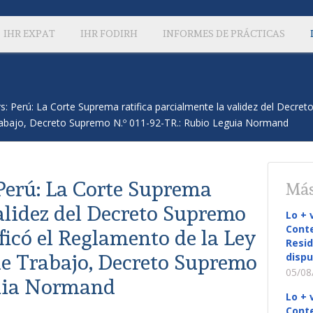
IHR EXPAT
IHR FODIRH
INFORMES DE PRÁCTICAS
s: Perú: La Corte Suprema ratifica parcialmente la validez del Decre
rabajo, Decreto Supremo N.º 011-92-TR.: Rubio Leguia Normand
Perú: La Corte Suprema
Más
validez del Decreto Supremo
Lo + 
Conte
icó el Reglamento de la Ley
Resid
de Trabajo, Decreto Supremo
dispu
05/08
guia Normand
Lo + 
Conte