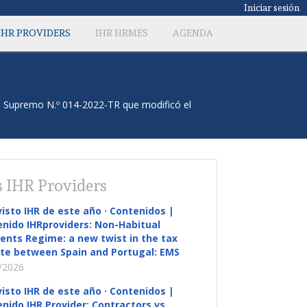
Iniciar sesión
IHR PROVIDERS
IHR HRMES
AGENDA
to Supremo N.º 014-2022-TR que modificó el
 IHR Providers
visto IHR de este año · Contenidos |
nido IHRproviders: Non-Habitual
ents Regime: a new twist in the tax
te between Spain and Portugal: EMS
/2026
visto IHR de este año · Contenidos |
nido IHR Provider: Contractors vs.