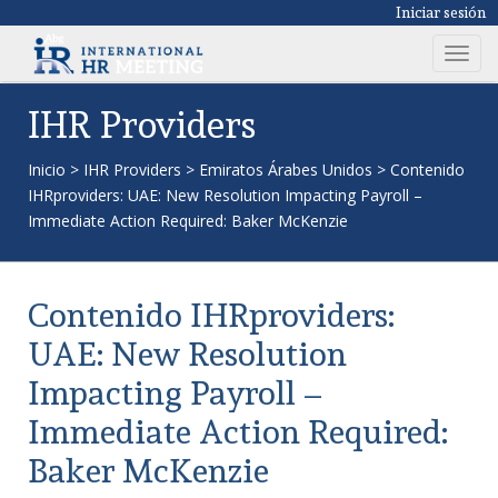
Iniciar sesión
T
o
g
IHR Providers
g
l
Inicio
>
IHR Providers
>
Emiratos Árabes Unidos
>
Contenido
e
IHRproviders: UAE: New Resolution Impacting Payroll –
n
Immediate Action Required: Baker McKenzie
a
v
i
Contenido IHRproviders:
g
a
UAE: New Resolution
t
Impacting Payroll –
i
o
Immediate Action Required:
n
Baker McKenzie