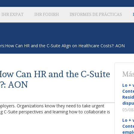
IHR EXPAT
IHR FODIRH
INFORMES DE PRÁCTICAS
rs:How Can HR and the C‑Suite Align on Healthcare Costs?: AON
How Can HR and the C‑Suite
Más
s?: AON
Lo + 
Conte
Resid
dispu
employers. Organizations know they need to take urgent
05/08
g C-Suite perspectives and learning how to collaborate is
Lo + 
Conte
empl