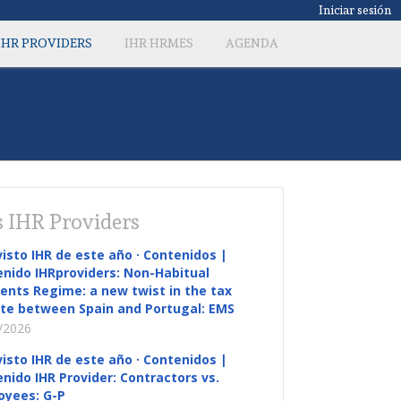
Iniciar sesión
IHR PROVIDERS
IHR HRMES
AGENDA
 IHR Providers
visto IHR de este año · Contenidos |
nido IHRproviders: Non-Habitual
ents Regime: a new twist in the tax
te between Spain and Portugal: EMS
/2026
visto IHR de este año · Contenidos |
nido IHR Provider: Contractors vs.
oyees: G-P