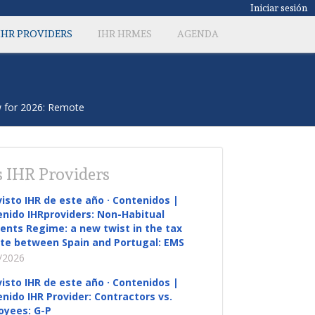
Iniciar sesión
IHR PROVIDERS
IHR HRMES
AGENDA
w for 2026: Remote
 IHR Providers
visto IHR de este año · Contenidos |
nido IHRproviders: Non-Habitual
ents Regime: a new twist in the tax
te between Spain and Portugal: EMS
/2026
visto IHR de este año · Contenidos |
nido IHR Provider: Contractors vs.
oyees: G-P