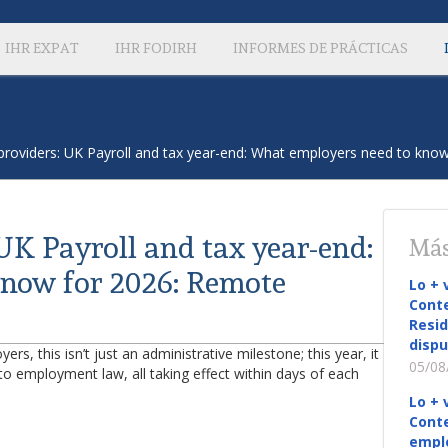
IHR EXPAT
IHR FODIRH
INFORMES DE PRÁCTICAS
roviders: UK Payroll and tax year-end: What employers need to kno
K Payroll and tax year-end:
Más
now for 2026: Remote
Lo + 
Conte
Resid
dispu
rs, this isn’t just an administrative milestone; this year, it
05/08
o employment law, all taking effect within days of each
Lo + 
Conte
empl