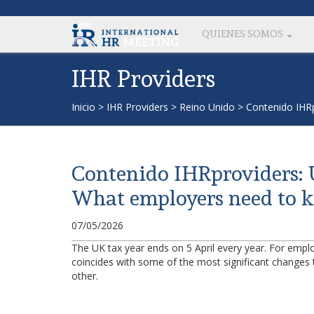
QUIENES SOMOS
IHR Providers
Inicio
>
IHR Providers
>
Reino Unido
>
Contenido IHRp
Contenido IHRproviders: U
What employers need to k
07/05/2026
The UK tax year ends on 5 April every year. For employe
coincides with some of the most significant changes t
other.