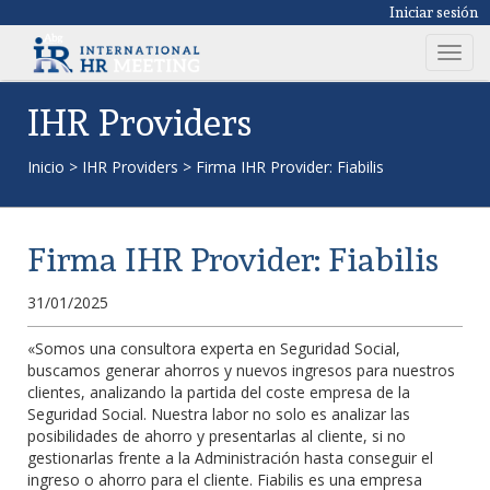
Iniciar sesión
T
o
g
IHR Providers
g
l
Inicio
>
IHR Providers
>
Firma IHR Provider: Fiabilis
e
n
a
Firma IHR Provider: Fiabilis
v
i
31/01/2025
g
a
«Somos una consultora experta en Seguridad Social,
t
buscamos generar ahorros y nuevos ingresos para nuestros
i
clientes, analizando la partida del coste empresa de la
o
Seguridad Social. Nuestra labor no solo es analizar las
n
posibilidades de ahorro y presentarlas al cliente, si no
gestionarlas frente a la Administración hasta conseguir el
ingreso o ahorro para el cliente. Fiabilis es una empresa