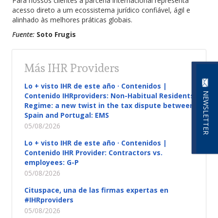
Para nossos clientes a parceria internacional representa
acesso direto a um ecossistema jurídico confiável, ágil e
alinhado às melhores práticas globais.
Fuente:
Soto Frugis
Más IHR Providers
Lo + visto IHR de este año · Contenidos |
NEWSLETTER
Contenido IHRproviders: Non-Habitual Residents
Regime: a new twist in the tax dispute between
Spain and Portugal: EMS
05/08/2026
Lo + visto IHR de este año · Contenidos |
Contenido IHR Provider: Contractors vs.
employees: G-P
05/08/2026
Cituspace, una de las firmas expertas en
#IHRproviders
05/08/2026