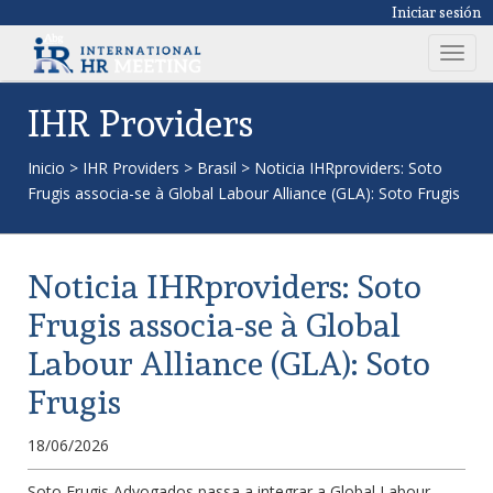
Iniciar sesión
T
o
g
IHR Providers
g
l
Inicio
>
IHR Providers
>
Brasil
>
Noticia IHRproviders: Soto
e
Frugis associa-se à Global Labour Alliance (GLA): Soto Frugis
n
a
v
Noticia IHRproviders: Soto
i
g
Frugis associa-se à Global
a
Labour Alliance (GLA): Soto
t
i
Frugis
o
n
18/06/2026
Soto Frugis Advogados passa a integrar a Global Labour