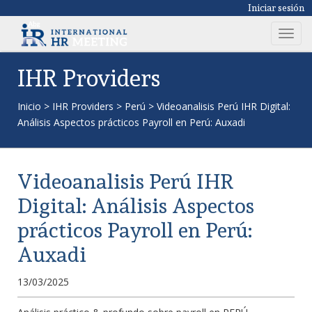
Iniciar sesión
T
o
g
IHR Providers
g
l
Inicio
>
IHR Providers
>
Perú
>
Videoanalisis Perú IHR Digital:
e
Análisis Aspectos prácticos Payroll en Perú: Auxadi
n
a
v
Videoanalisis Perú IHR
i
g
Digital: Análisis Aspectos
a
prácticos Payroll en Perú:
t
i
Auxadi
o
n
13/03/2025