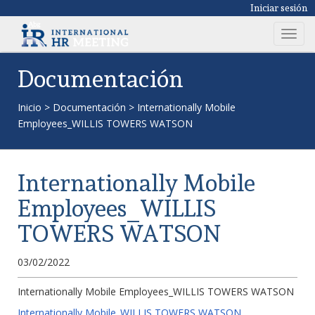
Iniciar sesión
T
o
g
Documentación
g
l
Inicio
>
Documentación
>
Internationally Mobile
e
Employees_WILLIS TOWERS WATSON
n
a
v
Internationally Mobile
i
g
Employees_WILLIS
a
TOWERS WATSON
t
i
03/02/2022
o
n
Internationally Mobile Employees_WILLIS TOWERS WATSON
Internationally Mobile_WILLIS TOWERS WATSON