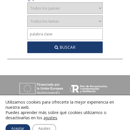
BUSCAR
Utilizamos cookies para ofrecerte la mejor experiencia en
nuestra web.
Puedes aprender más sobre qué cookies utilizamos o
desactivarlas en los
ajustes
.
C/ Orense 6, 36970 Sanxenxo, Pontevedra
Tlfno:
+34 986 72 35 64
| E-mail:
info@ihrmeeting.com
Aceptar
Ajustes
Aviso legal
|
Política de cookies
|
Contacto