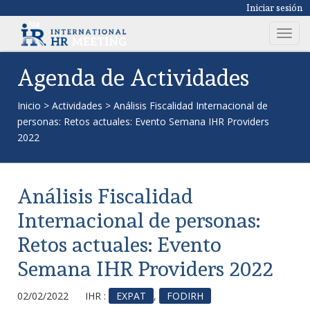
Iniciar sesión
T
o
g
Agenda de Actividades
g
l
Inicio
>
Actividades
>
Análisis Fiscalidad Internacional de
e
personas: Retos actuales: Evento Semana IHR Providers
n
2022
a
v
i
Análisis Fiscalidad
g
a
Internacional de personas:
t
Retos actuales: Evento
i
o
Semana IHR Providers 2022
n
02/02/2022
IHR :
EXPAT
,
FODIRH