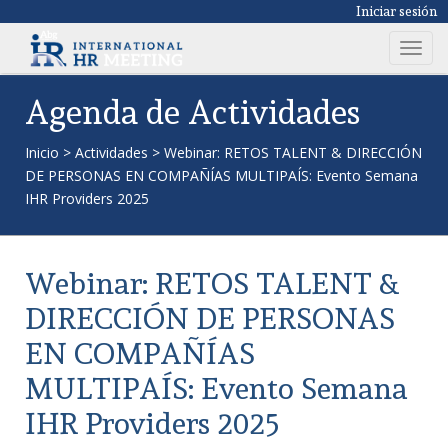
Iniciar sesión
T
o
g
Agenda de Actividades
g
l
Inicio
>
Actividades
>
Webinar: RETOS TALENT & DIRECCIÓN
e
DE PERSONAS EN COMPAÑÍAS MULTIPAÍS: Evento Semana
n
IHR Providers 2025
a
v
i
Webinar: RETOS TALENT &
g
a
DIRECCIÓN DE PERSONAS
t
EN COMPAÑÍAS
i
o
MULTIPAÍS: Evento Semana
n
IHR Providers 2025