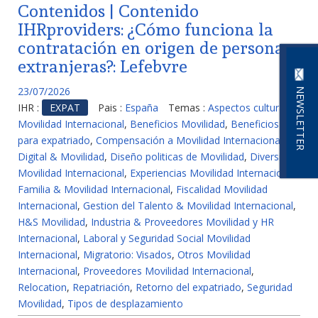
Contenidos | Contenido
IHRproviders: ¿Cómo funciona la
contratación en origen de personas
extranjeras?: Lefebvre
23/07/2026
NEWSLETTER
IHR :
EXPAT
Pais :
España
Temas :
Aspectos culturales
Movilidad Internacional
,
Beneficios Movilidad
,
Beneficios
para expatriado
,
Compensación a Movilidad Internacional
,
Digital & Movilidad
,
Diseño politicas de Movilidad
,
Diversidad
Movilidad Internacional
,
Experiencias Movilidad Internacional
,
Familia & Movilidad Internacional
,
Fiscalidad Movilidad
Internacional
,
Gestion del Talento & Movilidad Internacional
,
H&S Movilidad
,
Industria & Proveedores Movilidad y HR
Internacional
,
Laboral y Seguridad Social Movilidad
Internacional
,
Migratorio: Visados
,
Otros Movilidad
Internacional
,
Proveedores Movilidad Internacional
,
Relocation
,
Repatriación
,
Retorno del expatriado
,
Seguridad
Movilidad
,
Tipos de desplazamiento