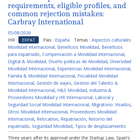
requirements, eligible profiles, and
common rejection mistakes:
Carbray International
05/08/2026
IHR :
EXPAT
Pais :
España
Temas :
Aspectos culturales
Movilidad Internacional
,
Beneficios Movilidad
,
Beneficios
para expatriado
,
Compensación a Movilidad Internacional
,
Digital & Movilidad
,
Diseño politicas de Movilidad
,
Diversidad
Movilidad Internacional
,
Experiencias Movilidad Internacional
,
Familia & Movilidad Internacional
,
Fiscalidad Movilidad
Internacional
,
Gestión de viajes
,
Gestion del Talento &
Movilidad Internacional
,
H&S Movilidad
,
Industria &
Proveedores Movilidad y HR Internacional
,
Laboral y
Seguridad Social Movilidad Internacional
,
Migratorio: Visados
,
Otros Movilidad Internacional
,
Proveedores Movilidad
Internacional
,
Relocation
,
Repatriación
,
Retorno del
expatriado
,
Seguridad Movilidad
,
Tipos de desplazamiento
Three years after its approval under the Startup Law, Spain’s