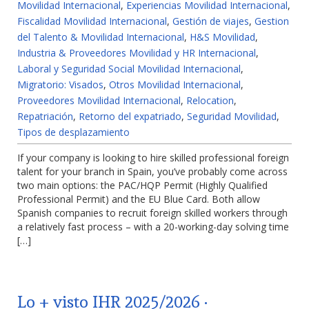
Movilidad Internacional
,
Experiencias Movilidad Internacional
,
Fiscalidad Movilidad Internacional
,
Gestión de viajes
,
Gestion
del Talento & Movilidad Internacional
,
H&S Movilidad
,
Industria & Proveedores Movilidad y HR Internacional
,
Laboral y Seguridad Social Movilidad Internacional
,
Migratorio: Visados
,
Otros Movilidad Internacional
,
Proveedores Movilidad Internacional
,
Relocation
,
Repatriación
,
Retorno del expatriado
,
Seguridad Movilidad
,
Tipos de desplazamiento
If your company is looking to hire skilled professional foreign
talent for your branch in Spain, you’ve probably come across
two main options: the PAC/HQP Permit (Highly Qualified
Professional Permit) and the EU Blue Card. Both allow
Spanish companies to recruit foreign skilled workers through
a relatively fast process – with a 20-working-day solving time
[…]
Lo + visto IHR 2025/2026 ·