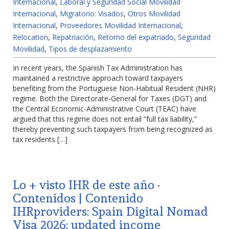
Internacional
,
Laboral y Seguridad Social Movilidad
Internacional
,
Migratorio: Visados
,
Otros Movilidad
Internacional
,
Proveedores Movilidad Internacional
,
Relocation
,
Repatriación
,
Retorno del expatriado
,
Seguridad
Movilidad
,
Tipos de desplazamiento
In recent years, the Spanish Tax Administration has
maintained a restrictive approach toward taxpayers
benefiting from the Portuguese Non-Habitual Resident (NHR)
regime. Both the Directorate-General for Taxes (DGT) and
the Central Economic-Administrative Court (TEAC) have
argued that this regime does not entail “full tax liability,”
thereby preventing such taxpayers from being recognized as
tax residents […]
Lo + visto IHR de este año ·
Contenidos | Contenido
IHRproviders: Spain Digital Nomad
Visa 2026: updated income