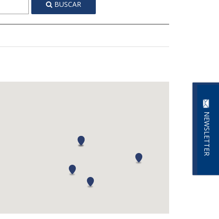
BUSCAR
rno del expatriado
ridad Movilidad
s de desplazamiento
NEWSLETTER