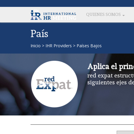
QUIENES SOMOS
País
Inicio
>
IHR Providers
>
Países Bajos
Aplica el prin
red expat estruct
siguientes ejes d