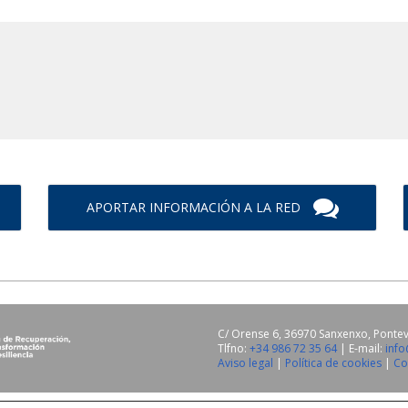
APORTAR INFORMACIÓN A LA RED
C/ Orense 6, 36970 Sanxenxo, Ponte
Tlfno:
+34 986 72 35 64
| E-mail:
inf
Aviso legal
|
Política de cookies
|
Co