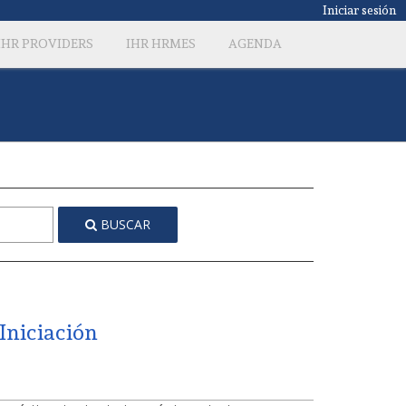
Iniciar sesión
IHR PROVIDERS
IHR HRMES
AGENDA
BUSCAR
Iniciación