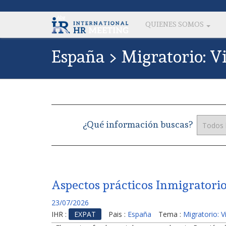
QUIENES SOMOS
España > Migratorio: V
¿Qué información buscas?
Aspectos prácticos Inmigratorio
23/07/2026
IHR :
EXPAT
Pais :
España
Tema :
Migratorio: 