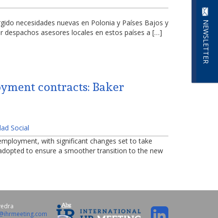
gido necesidades nuevas en Polonia y Países Bajos y
NEWSLETTER
r despachos asesores locales en estos países a […]
oyment contracts: Baker
dad Social
-employment, with significant changes set to take
ns adopted to ensure a smoother transition to the new
vedra
o@ihrmeeting.com