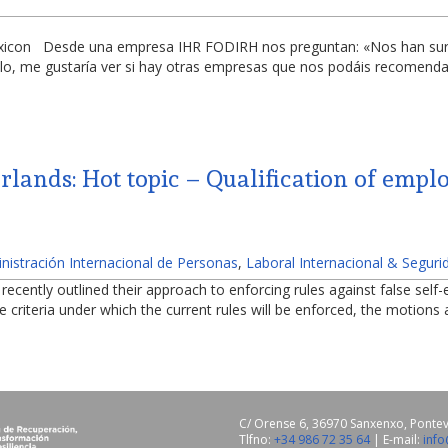
Lexicon Desde una empresa IHR FODIRH nos preguntan: «Nos han sur
llo, me gustaría ver si hay otras empresas que nos podáis recomenda
lands: Hot topic – Qualification of empl
nistración Internacional de Personas
,
Laboral Internacional & Seguri
cently outlined their approach to enforcing rules against false self
the criteria under which the current rules will be enforced, the motio
C/ Orense 6, 36970 Sanxenxo, Ponte
Tlfno:
+34 986 72 35 64
| E-mail:
inf