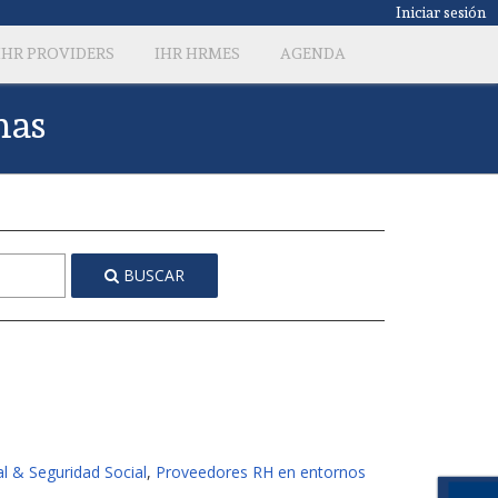
Iniciar sesión
IHR PROVIDERS
IHR HRMES
AGENDA
nas
BUSCAR
al & Seguridad Social
,
Proveedores RH en entornos