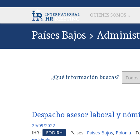
QUIENES SOMOS
Países Bajos > Adminis
¿Qué información buscas?
Despacho asesor laboral y nómi
29/09/2022
IHR :
FODIRH
Paises :
Países Bajos
,
Polonia
T
multipaís