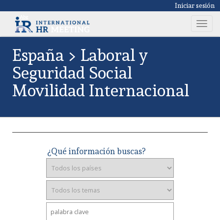
Iniciar sesión
T
o
g
España > Laboral y
g
Seguridad Social
l
e
Movilidad Internacional
n
a
v
i
g
a
¿Qué información buscas?
t
i
o
n