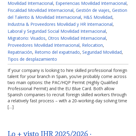
Movilidad Internacional
,
Experiencias Movilidad Internacional
,
Fiscalidad Movilidad Internacional
,
Gestión de viajes
,
Gestion
del Talento & Movilidad Internacional
,
H&S Movilidad
,
Industria & Proveedores Movilidad y HR Internacional
,
Laboral y Seguridad Social Movilidad Internacional
,
Migratorio: Visados
,
Otros Movilidad Internacional
,
Proveedores Movilidad Internacional
,
Relocation
,
Repatriación
,
Retorno del expatriado
,
Seguridad Movilidad
,
Tipos de desplazamiento
If your company is looking to hire skilled professional foreign
talent for your branch in Spain, you’ve probably come across
two main options: the PAC/HQP Permit (Highly Qualified
Professional Permit) and the EU Blue Card. Both allow
Spanish companies to recruit foreign skilled workers through
a relatively fast process – with a 20-working-day solving time
[…]
Lo + visto IHR 2025/2026 ·