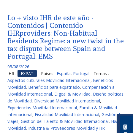
Lo + visto IHR de este año ·
Contenidos | Contenido
IHRproviders: Non-Habitual
Residents Regime: a new twist in the
tax dispute between Spain and
Portugal: EMS
05/08/2026
IHR :
EXPAT
Paises :
España
,
Portugal
Temas :
Aspectos culturales Movilidad Internacional
,
Beneficios
Movilidad
,
Beneficios para expatriado
,
Compensación a
Movilidad Internacional
,
Digital & Movilidad
,
Diseño politicas
de Movilidad
,
Diversidad Movilidad Internacional
,
Experiencias Movilidad Internacional
,
Familia & Movilidad
Internacional
,
Fiscalidad Movilidad Internacional
,
Gestión de
viajes
,
Gestion del Talento & Movilidad Internacional
,
H&S
Movilidad
,
Industria & Proveedores Movilidad y HR