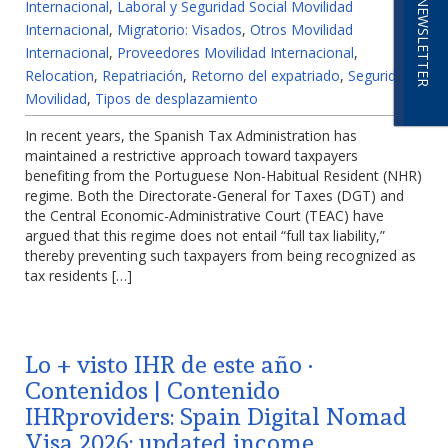
NEWSLETTER
Internacional
,
Laboral y Seguridad Social Movilidad
Internacional
,
Migratorio: Visados
,
Otros Movilidad
Internacional
,
Proveedores Movilidad Internacional
,
Relocation
,
Repatriación
,
Retorno del expatriado
,
Seguridad
Movilidad
,
Tipos de desplazamiento
In recent years, the Spanish Tax Administration has
maintained a restrictive approach toward taxpayers
benefiting from the Portuguese Non-Habitual Resident (NHR)
regime. Both the Directorate-General for Taxes (DGT) and
the Central Economic-Administrative Court (TEAC) have
argued that this regime does not entail “full tax liability,”
thereby preventing such taxpayers from being recognized as
tax residents […]
Lo + visto IHR de este año ·
Contenidos | Contenido
IHRproviders: Spain Digital Nomad
Visa 2026: updated income