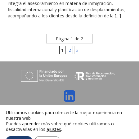
integra el asesoramiento en materia de inmigración,
fiscalidad internacional y planificación de desplazamientos,
acompañando a los clientes desde la definición de la […]
Página 1 de 2
1
2
»
C/ Orense 6, 36970 Sanxenxo, Pontevedra
Utilizamos cookies para ofrecerte la mejor experiencia en
Tlfno:
+34 986 72 35 64
| E-mail:
info@ihrmeeting.com
nuestra web.
Aviso legal
|
Política de cookies
|
Contacto
Puedes aprender más sobre qué cookies utilizamos o
desactivarlas en los
ajustes
.
Español