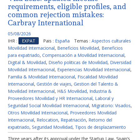
requirements, eligible profiles, and
common rejection mistakes:
Carbray International
05/08/2026
IHR :
EXPAT
Pais :
España
Temas :
Aspectos culturales
Movilidad Internacional
,
Beneficios Movilidad
,
Beneficios
para expatriado
,
Compensación a Movilidad Internacional
,
Digital & Movilidad
,
Diseño politicas de Movilidad
,
Diversidad
Movilidad Internacional
,
Experiencias Movilidad Internacional
,
Familia & Movilidad Internacional
,
Fiscalidad Movilidad
Internacional
,
Gestión de viajes
,
Gestion del Talento &
Movilidad Internacional
,
H&S Movilidad
,
Industria &
Proveedores Movilidad y HR Internacional
,
Laboral y
Seguridad Social Movilidad Internacional
,
Migratorio: Visados
,
Otros Movilidad Internacional
,
Proveedores Movilidad
Internacional
,
Relocation
,
Repatriación
,
Retorno del
expatriado
,
Seguridad Movilidad
,
Tipos de desplazamiento
Three years after its approval under the Startup Law, Spain’s