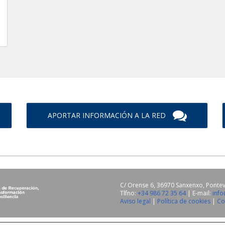
APORTAR INFORMACIÓN A LA RED
C/ Orense 6, 36970 Sanxenxo, Ponte
Tlfno:
+34 986 72 35 64
| E-mail:
inf
Aviso legal
|
Política de cookies
|
Co