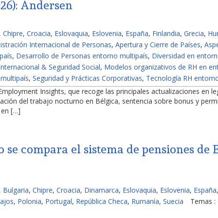
026): Andersen
,
Chipre
,
Croacia
,
Eslovaquia
,
Eslovenia
,
España
,
Finlandia
,
Grecia
,
Hu
istración Internacional de Personas
,
Apertura y Cierre de Países
,
Aspe
país
,
Desarrollo de Personas entorno multipaís
,
Diversidad en entorn
Internacional & Seguridad Social
,
Modelos organizativos de RH en ent
multipaís
,
Seguridad y Prácticas Corporativas
,
Tecnología RH entorno
 Employment Insights, que recoge las principales actualizaciones en le
zación del trabajo nocturno en Bélgica, sentencia sobre bonus y per
 en […]
 se compara el sistema de pensiones de E
,
Bulgaria
,
Chipre
,
Croacia
,
Dinamarca
,
Eslovaquia
,
Eslovenia
,
España
ajos
,
Polonia
,
Portugal
,
República Checa
,
Rumanía
,
Suecia
Temas :