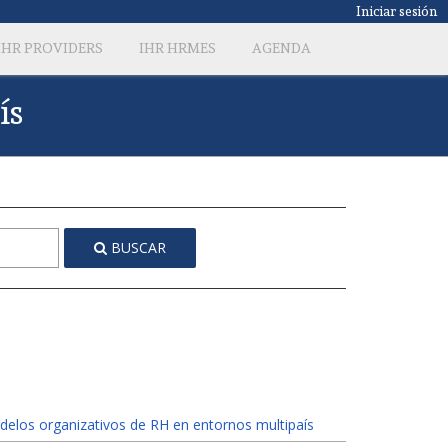
Iniciar sesión
IHR PROVIDERS
IHR HRMES
AGENDA
ís
BUSCAR
elos organizativos de RH en entornos multipaís