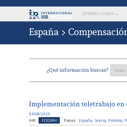
QUIENES SOMOS
España > Compensación 
¿Qué información buscas?
Implementación teletrabajo en d
04/08/2025
IHR :
FODIRH
Paises :
España
,
Grecia
,
Polonia
,
P