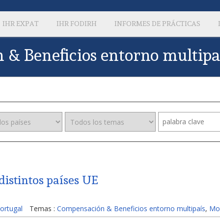
IHR EXPAT
IHR FODIRH
INFORMES DE PRÁCTICAS
& Beneficios entorno multipa
istintos países UE
ortugal
Temas :
Compensación & Beneficios entorno multipaís
,
Mod