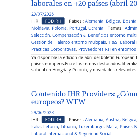
laborales en +20 países (abril 2
29/07/2026
IHR :
FODIRH
Paises :
Alemania
,
Bélgica
,
Bosnia
Moldavia
,
Polonia
,
Portugal
,
Ucrania
Temas :
Admin
Selección
,
Compensación & Beneficios entorno multi
Gestión del Talento entorno multipaís
,
H&S
,
Laboral 
Prácticas Corporativas
,
Proveedores RH en entornos 
Ya disponible la edición de abril del boletín European
países europeos.Entre los temas destacados: liberali
salarial en Hungría y Polonia, y novedades relevantes
Contenido IHR Providers: ¿Cómo
europeos? WTW
29/06/2023
IHR :
FODIRH
Paises :
Alemania
,
Austria
,
Bélgica
Italia
,
Letonia
,
Lituania
,
Luxemburgo
,
Malta
,
Países B
Laboral Internacional & Seguridad Social