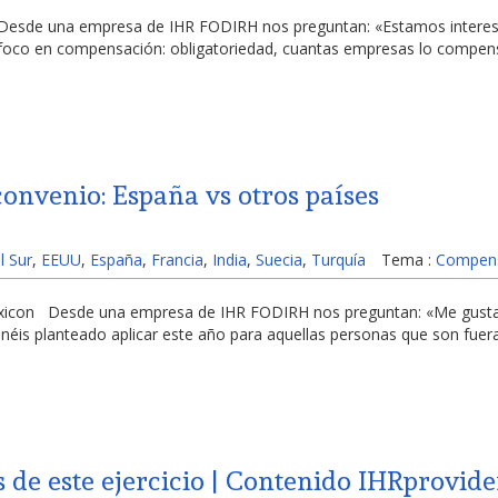
 Desde una empresa de IHR FODIRH nos preguntan: «Estamos interesa
El foco en compensación: obligatoriedad, cuantas empresas lo compe
convenio: España vs otros países
l Sur
,
EEUU
,
España
,
Francia
,
India
,
Suecia
,
Turquía
Tema :
Compens
Lexicon Desde una empresa de IHR FODIRH nos preguntan: «Me gustar
néis planteado aplicar este año para aquellas personas que son fuer
s de este ejercicio | Contenido IHRprovid